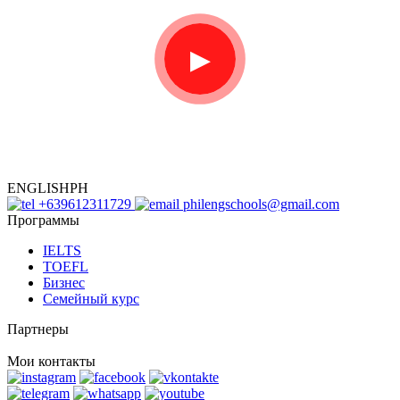
▶
ENGLISHPH
+639612311729
philengschools@gmail.com
Программы
IELTS
TOEFL
Бизнес
Семейный курс
Партнеры
Мои контакты